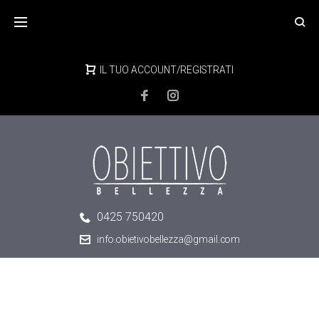
Skip
to
content
IL TUO ACCOUNT/REGISTRATI
0425 750420
info.obietivobellezza@gmail.com