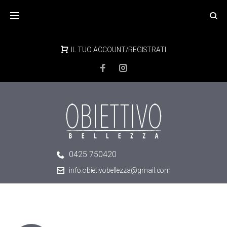
IL TUO ACCOUNT/REGISTRATI
0425 750420
info.obietivobellezza@gmail.com