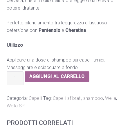
dell’Asia, che è un olio delicato e leggero dall’elevato
potere idratante.
Perfetto bilanciamento tra leggerezza e lussuosa
detersione con
Pantenolo
e
Cheratina
.
Utilizzo
Applicare una dose di shampoo sui capelli umidi.
Massaggiare e sciacquare a fondo.
WELLA
AGGIUNGI AL CARRELLO
SP
LUXE
OIL
Categoria:
Capelli
Tag:
Capelli sfibrati
,
shampoo
,
Wella
,
KERATIN
Wella SP
SHAMPOO
200
PRODOTTI CORRELATI
ML