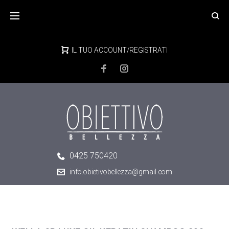
Skip
to
content
IL TUO ACCOUNT/REGISTRATI
0425 750420
info.obietivobellezza@gmail.com