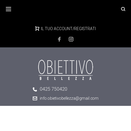
Skip
to
content
IL TUO ACCOUNT/REGISTRATI
0425 750420
info.obietivobellezza@gmail.com